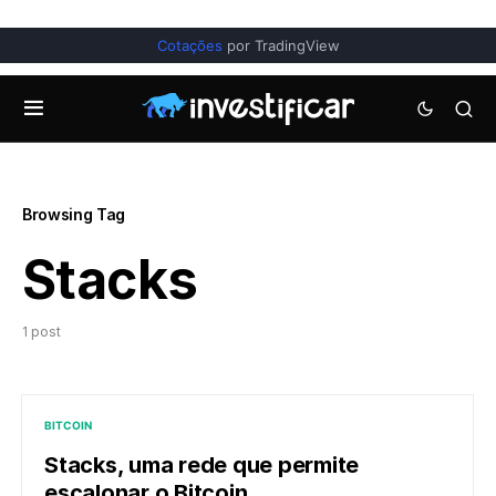
Cotações
por TradingView
Browsing Tag
Stacks
1 post
BITCOIN
Stacks, uma rede que permite
escalonar o Bitcoin