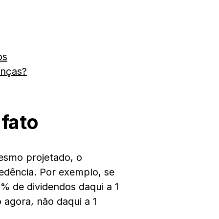
os
enças?
 fato
mesmo projetado, o
edência. Por exemplo, se
% de dividendos daqui a 1
 agora, não daqui a 1