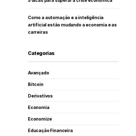
5 dicas para superar a crise econômica
Como a automação e a inteligência
artificial estão mudando a economia e as
carreiras
Categorias
Avançado
Bitcoin
Derivativos
Economia
Economize
Educação Financeira