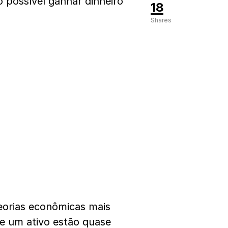
o possível ganhar dinheiro
18
Shares
eorias econômicas mais
de um ativo estão quase