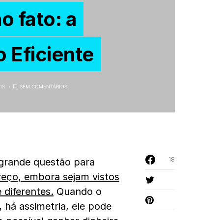
o fato: a
 Eficiente
OS
SEM COMENTÁRIOS
18
 grande questão para
reço, embora sejam vistos
diferentes.
Quando o
, há assimetria, ele pode