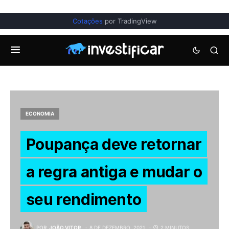
Cotações
por TradingView
ECONOMIA
Poupança deve retornar
a regra antiga e mudar o
seu rendimento
POR
JOÃO VITOR
8 DE DEZEMBRO, 2021
2 MINUTOS