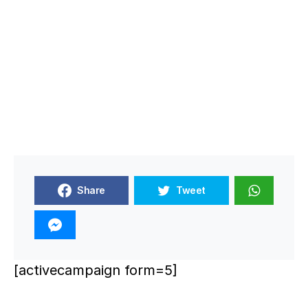
Share
Tweet
[activecampaign form=5]