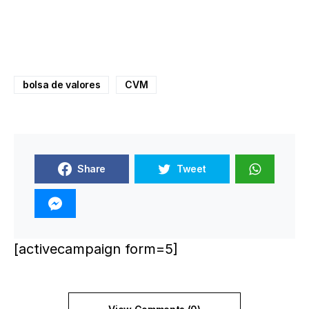
bolsa de valores
CVM
Share
Tweet
[activecampaign form=5]