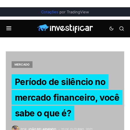
Cotações
por TradingView
MERCADO
Período de silêncio no
mercado financeiro, você
sabe o que é?
POR
JOÃO BELARMINDO
20 DE OUTUBRO, 2021