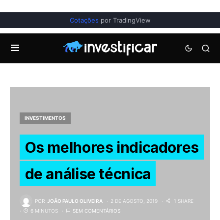
Cotações
por TradingView
INVESTIMENTOS
Os melhores indicadores
de análise técnica
POR
JOÃO PAULO OLIVEIRA
2 DE AGOSTO, 2019
1 SHARE
6 MINUTOS
SEM COMENTÁRIOS