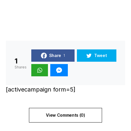
Share
Tweet
1
1
Shares
[activecampaign form=5]
View Comments (0)