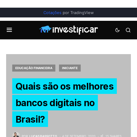
Cotações
por TradingView
EDUCAÇÃO FINANCEIRA
INICIANTE
Quais são os melhores
bancos digitais no
Brasil?
POR
LUCAS BASSOTTO
4 DE SETEMBRO, 2020
15 SHARES