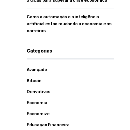
5 dicas para superar a crise econômica
Como a automação e a inteligência
artificial estão mudando a economia e as
carreiras
Categorias
Avançado
Bitcoin
Derivativos
Economia
Economize
Educação Financeira