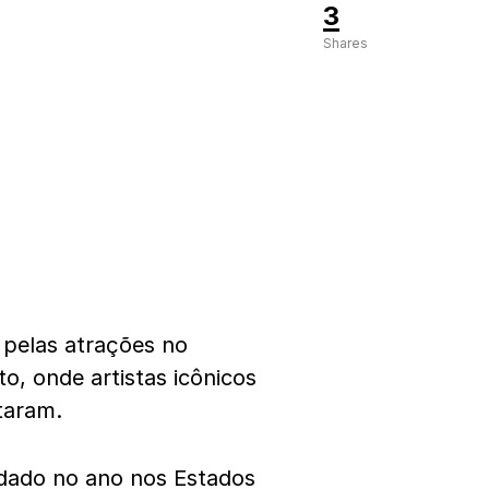
3
Shares
pelas atrações no
o, onde artistas icônicos
ntaram.
rdado no ano nos Estados