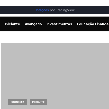
Cotações
por TradingView
Iniciante
Avançado
Investimentos
Educação Finance
ECONOMIA
INICIANTE