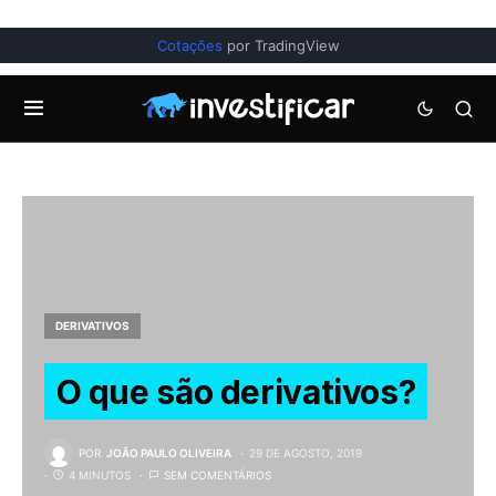
Cotações
por TradingView
DERIVATIVOS
O que são derivativos?
POR
JOÃO PAULO OLIVEIRA
29 DE AGOSTO, 2019
4 MINUTOS
SEM COMENTÁRIOS