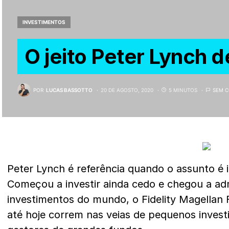
INVESTIMENTOS
O jeito Peter Lynch de
POR
LUCAS BASSOTTO
20 DE AGOSTO, 2020
5 MINUTOS
SEM 
Peter Lynch é referência quando o assunto é 
Começou a investir ainda cedo e chegou a adm
investimentos do mundo, o Fidelity Magellan
até hoje correm nas veias de pequenos investi