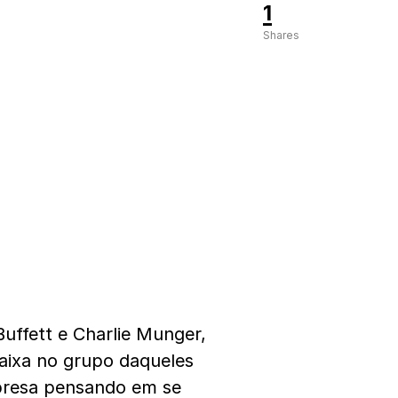
1
Shares
uffett e Charlie Munger,
ncaixa no grupo daqueles
presa pensando em se