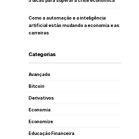
5 dicas para superar a crise econômica
Como a automação e a inteligência
artificial estão mudando a economia e as
carreiras
Categorias
Avançado
Bitcoin
Derivativos
Economia
Economize
Educação Financeira