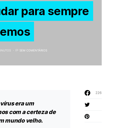
udar para sempre
cemos
MINUTOS
SEM COMENTÁRIOS
226
vírus era um
os com a certeza de
um mundo velho.