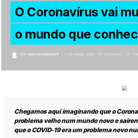
O Coronavírus vai m
o mundo que conhe
POR
MARLON CORRENTE
17 DE MARÇO, 2020
226 SHARES
11 
Chegamos aqui imaginando que o Corona
problema velho num mundo novo e sairem
que o COVID-19 era um problema novo n