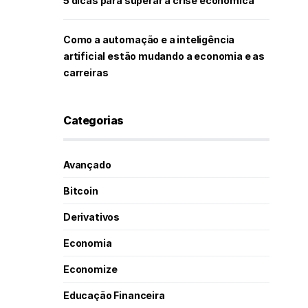
5 dicas para superar a crise econômica
Como a automação e a inteligência
artificial estão mudando a economia e as
carreiras
Categorias
Avançado
Bitcoin
Derivativos
Economia
Economize
Educação Financeira