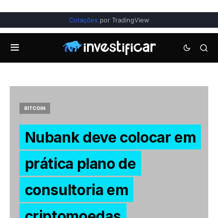
Cotações
por TradingView
BITCOIN
Nubank deve colocar em
prática plano de
consultoria em
criptomoedas