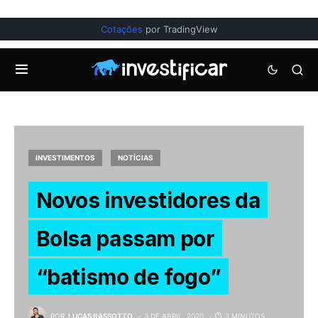
Cotações
por TradingView
INVESTIMENTOS
NOTÍCIAS
Novos investidores da
Bolsa passam por
“batismo de fogo”
POR
LUCAS BASSOTTO
3 DE ABRIL, 2020
3 MINUTOS