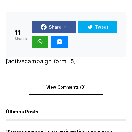
Share
Tweet
11
11
Shares
[activecampaign form=5]
View Comments (0)
Últimos Posts
10 passos para se tornar um investidor de sucesso