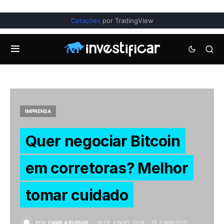
Cotações
por TradingView
IMPRENSA
Quer negociar Bitcoin
em corretoras? Melhor
tomar cuidado
POR
CAMILA RUSSAR
30 DE JUNHO, 2019
3 MINUTOS