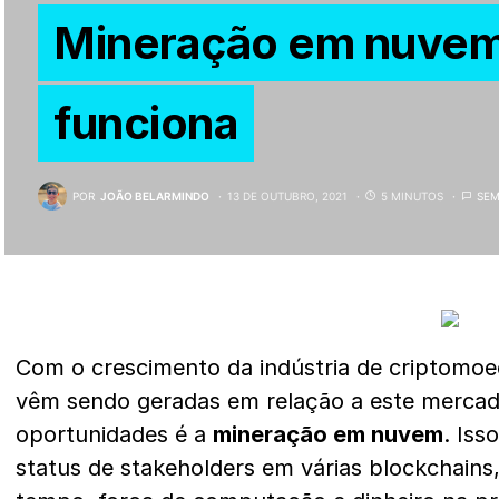
Mineração em nuvem
funciona
POR
JOÃO BELARMINDO
13 DE OUTUBRO, 2021
5 MINUTOS
SEM
Com o crescimento da indústria de criptomoe
vêm sendo geradas em relação a este merca
oportunidades é a
mineração em nuvem
. Iss
status de stakeholders em várias blockchain