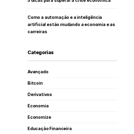
5 dicas para superar a crise econômica
Como a automação e a inteligência
artificial estão mudando a economia e as
carreiras
Categorias
Avançado
Bitcoin
Derivativos
Economia
Economize
Educação Financeira