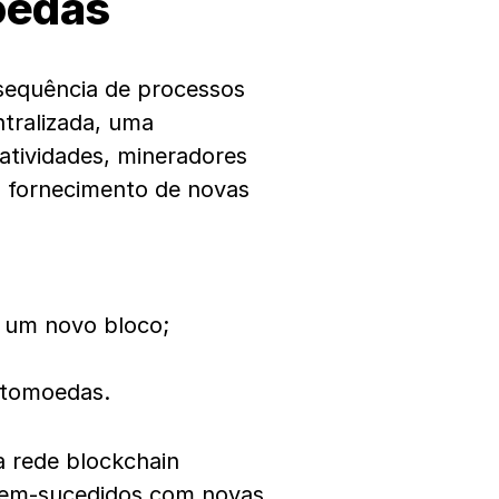
oedas
sequência de processos
tralizada, uma
atividades, mineradores
o fornecimento de novas
r um novo bloco;
iptomoedas.
a rede blockchain
em-sucedidos com novas