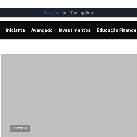
Cotações
por TradingView
Iniciante
Avançado
Investimentos
Educação Finance
BITCOIN