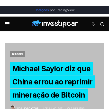
Cotações
por TradingView
BITCOIN
Michael Saylor diz que
China errou ao reprimir
mineração de Bitcoin
POR
JOÃO VITOR
1 DE JULHO, 2021
3 MINUTOS