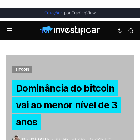
Cotações
por TradingView
BITCOIN
Dominância do bitcoin
vai ao menor nível de 3
anos
POR
JOÃO VITOR
6 DE JANEIRO, 2022
2 MINUTOS