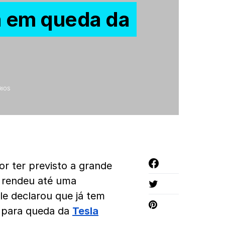
a em queda da
RIOS
r ter previsto a grande
e rendeu até uma
le declarou que já tem
 para queda da
Tesla