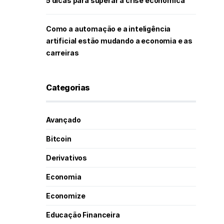
5 dicas para superar a crise econômica
Como a automação e a inteligência
artificial estão mudando a economia e as
carreiras
Categorias
Avançado
Bitcoin
Derivativos
Economia
Economize
Educação Financeira