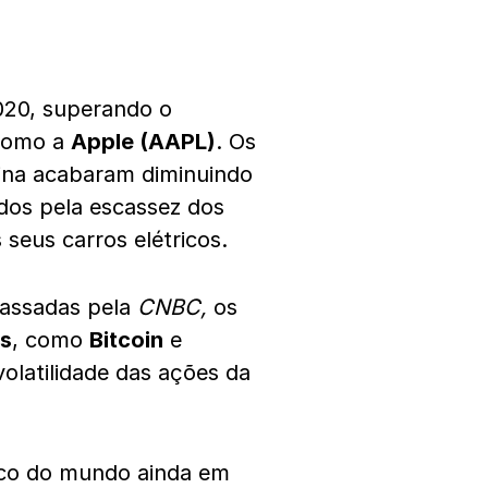
20, superando o
 como a
Apple (AAPL)
. Os
hina acabaram diminuindo
os pela escassez dos
seus carros elétricos.
passadas pela
CNBC,
os
s
, como
Bitcoin
e
olatilidade das ações da
ico do mundo ainda em