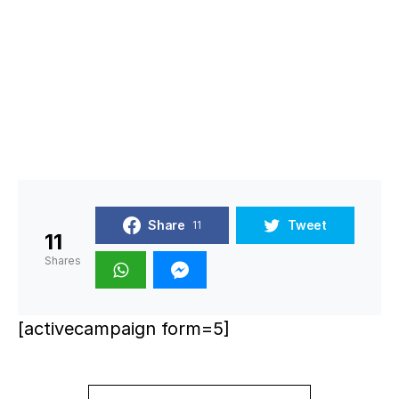
Share
Tweet
11
11
Shares
[activecampaign form=5]