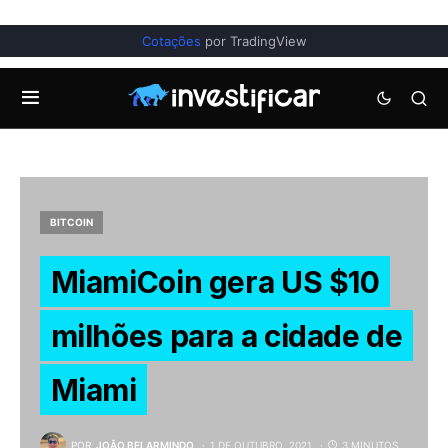
Cotações
por TradingView
BITCOIN
MiamiCoin gera US $10
milhões para a cidade de
Miami
POR
JOÃO BELARMINDO
1 DE OUTUBRO, 2021
3 MINUTOS