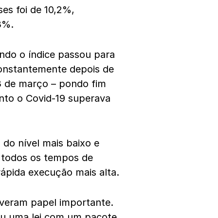
es foi de 10,2%,
3%.
ndo o índice passou para
onstantemente depois de
23 de março – pondo fim
anto o Covid-19 superava
 do nível mais baixo e
e todos os tempos de
rápida execução mais alta.
iveram papel importante.
ou uma lei com um
pacote