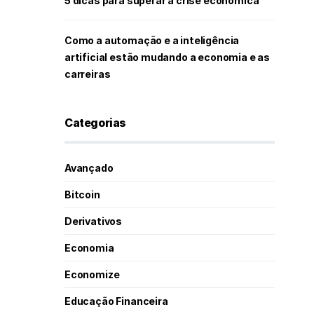
5 dicas para superar a crise econômica
Como a automação e a inteligência
artificial estão mudando a economia e as
carreiras
Categorias
Avançado
Bitcoin
Derivativos
Economia
Economize
Educação Financeira