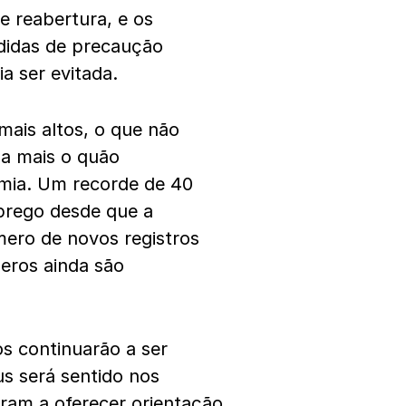
e reabertura, e os
edidas de precaução
a ser evitada.
mais altos, o que não
nda mais o quão
mia. Um recorde de 40
prego desde que a
ero de novos registros
eros ainda são
 continuarão a ser
us será sentido nos
ram a oferecer orientação