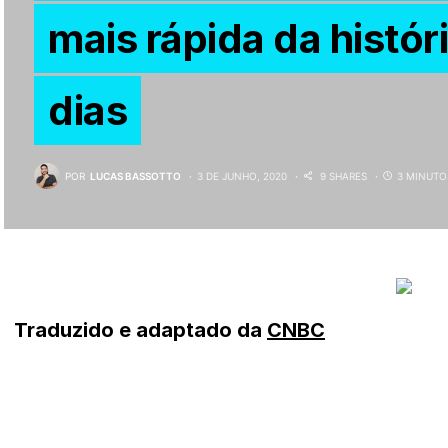
mais rápida da histór
dias
POR
LUCAS BASSOTTO
3 DE JUNHO, 2020
9 SHARES
3 MINUTO
Traduzido e adaptado da
CNBC