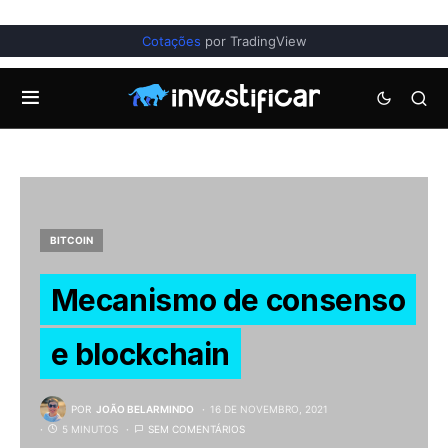
Cotações
por TradingView
BITCOIN
Mecanismo de consenso
e blockchain
POR
JOÃO BELARMINDO
16 DE NOVEMBRO, 2021
5 MINUTOS
SEM COMENTÁRIOS