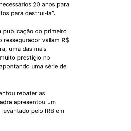
 necessários 20 anos para
os para destruí-la”.
a publicação do primeiro
do ressegurador valiam R$
dra, uma das mais
 muito prestígio no
 apontando uma série de
ntou rebater as
uadra apresentou um
o levantado pelo IRB em