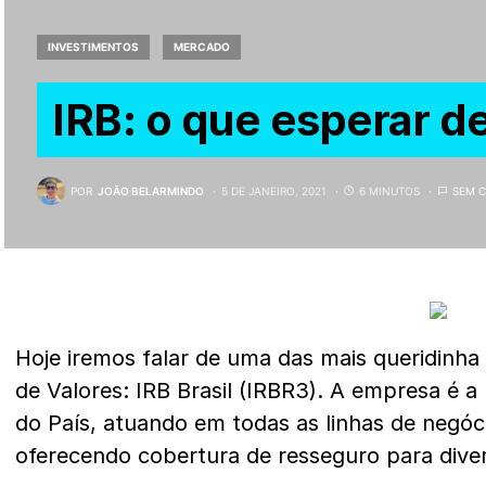
INVESTIMENTOS
MERCADO
IRB: o que esperar d
POR
JOÃO BELARMINDO
5 DE JANEIRO, 2021
6 MINUTOS
SEM 
Hoje iremos falar de uma das mais queridinha
de Valores: IRB Brasil (IRBR3). A empresa é a
do País, atuando em todas as linhas de negócio
oferecendo cobertura de resseguro para diver