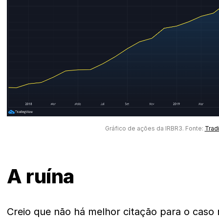
Gráfico de ações da IRBR3. Fonte:
Trad
A ruína
Creio que não há melhor citação para o caso r