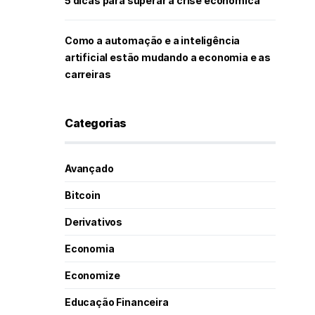
5 dicas para superar a crise econômica
Como a automação e a inteligência
artificial estão mudando a economia e as
carreiras
Categorias
Avançado
Bitcoin
Derivativos
Economia
Economize
Educação Financeira