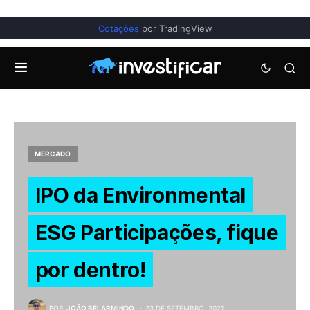
Cotações
por TradingView
MERCADO
IPO da Environmental
ESG Participações, fique
por dentro!
POR
JOÃO BELARMINDO
23 DE SETEMBRO, 2021