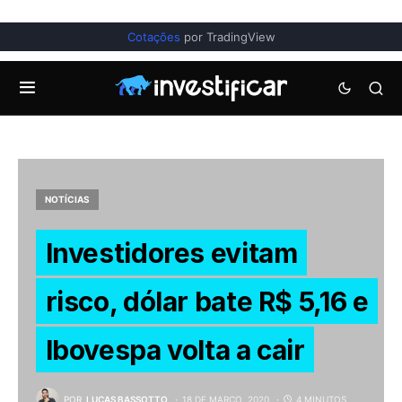
Cotações
por TradingView
NOTÍCIAS
Investidores evitam
risco, dólar bate R$ 5,16 e
Ibovespa volta a cair
POR
LUCAS BASSOTTO
18 DE MARÇO, 2020
4 MINUTOS