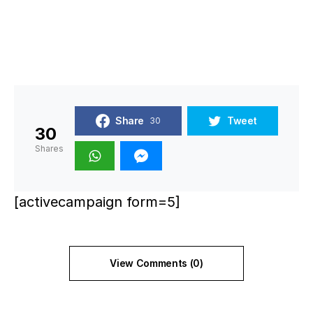
Share
Tweet
30
30
Shares
[activecampaign form=5]
View Comments (0)