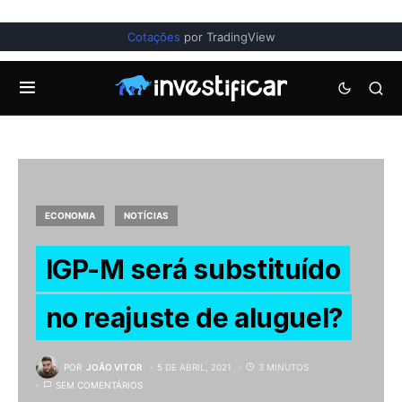
Cotações
por TradingView
ECONOMIA
NOTÍCIAS
IGP-M será substituído
no reajuste de aluguel?
POR
JOÃO VITOR
5 DE ABRIL, 2021
3 MINUTOS
SEM COMENTÁRIOS