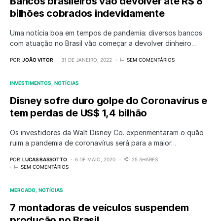
Bancos brasileiros vão devolver até R$ 8
bilhões cobrados indevidamente
Uma notícia boa em tempos de pandemia: diversos bancos
com atuação no Brasil vão começar a devolver dinheiro…
POR
JOÃO VITOR
31 DE JANEIRO, 2022
SEM COMENTÁRIOS
INVESTIMENTOS
NOTÍCIAS
Disney sofre duro golpe do Coronavírus e
tem perdas de US$ 1,4 bilhão
Os investidores da Walt Disney Co. experimentaram o quão
ruim a pandemia de coronavírus será para a maior…
POR
LUCAS BASSOTTO
6 DE MAIO, 2020
25 SHARES
SEM COMENTÁRIOS
MERCADO
NOTÍCIAS
7 montadoras de veículos suspendem
produção no Brasil