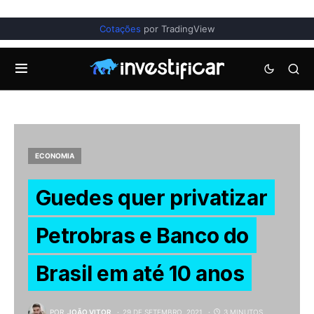
Cotações
por TradingView
ECONOMIA
Guedes quer privatizar
Petrobras e Banco do
Brasil em até 10 anos
POR
JOÃO VITOR
29 DE SETEMBRO, 2021
3 MINUTOS