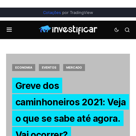
Cotações
por TradingView
ECONOMIA
EVENTOS
MERCADO
Greve dos
caminhoneiros 2021: Veja
o que se sabe até agora.
Vai ocorrer?