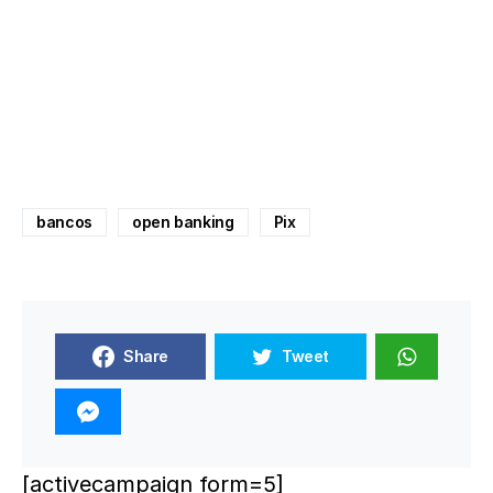
bancos
open banking
Pix
Share
Tweet
[activecampaign form=5]