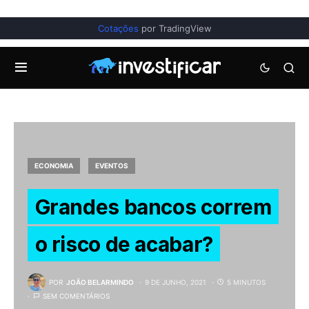
Cotações
por TradingView
ECONOMIA
EVENTOS
Grandes bancos correm
o risco de acabar?
POR
JOÃO BELARMINDO
9 DE JUNHO, 2021
5 MINUTOS
SEM COMENTÁRIOS