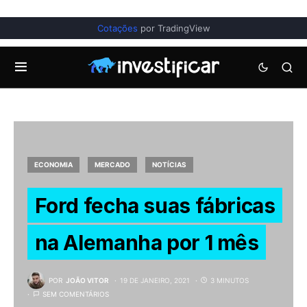
Cotações
por TradingView
ECONOMIA
MERCADO
NOTÍCIAS
Ford fecha suas fábricas
na Alemanha por 1 mês
POR
JOÃO VITOR
19 DE JANEIRO, 2021
3 MINUTOS
SEM COMENTÁRIOS