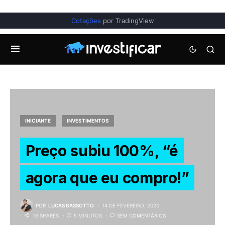
Cotações
por TradingView
INICIANTE
INVESTIMENTOS
Preço subiu 100%, “é
agora que eu compro!”
POR
LUCAS BASSOTTO
14 DE FEVEREIRO, 2020
16 SHARES
5 MINUTOS
SEM COMENTÁRIOS