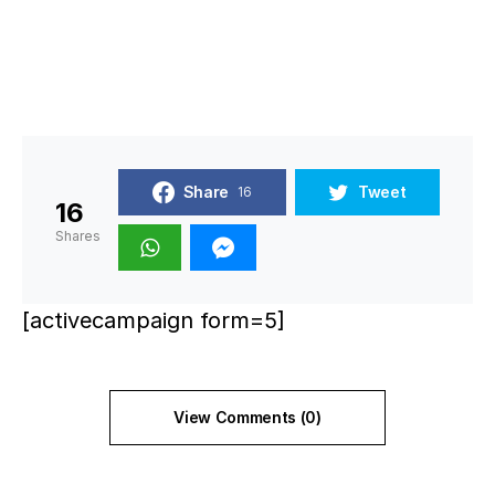
Share
Tweet
16
16
Shares
[activecampaign form=5]
View Comments (0)