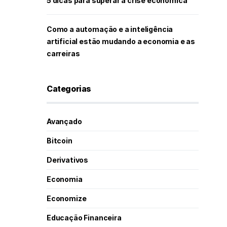
5 dicas para superar a crise econômica
Como a automação e a inteligência
artificial estão mudando a economia e as
carreiras
Categorias
Avançado
Bitcoin
Derivativos
Economia
Economize
Educação Financeira