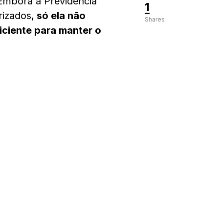
Embora a Previdência
1
rizados,
só ela não
Shares
iciente para manter o