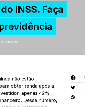
 do INSS. Faça
previdência
 COMENTÁRIOS
1
ainda não estão
para obter renda após a
nvestidor
, apenas 42%
financeiro. Desse número,