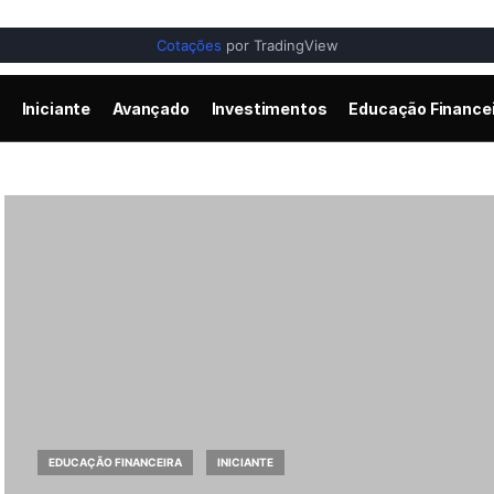
Cotações
por TradingView
Iniciante
Avançado
Investimentos
Educação Finance
EDUCAÇÃO FINANCEIRA
INICIANTE