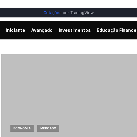
Cotações
por TradingView
Iniciante
Avançado
Investimentos
Educação Finance
ECONOMIA
MERCADO