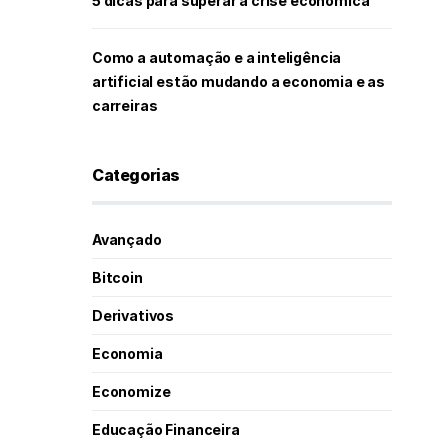
5 dicas para superar a crise econômica
Como a automação e a inteligência
artificial estão mudando a economia e as
carreiras
Categorias
Avançado
Bitcoin
Derivativos
Economia
Economize
Educação Financeira