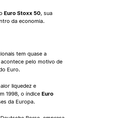
 o
Euro Stoxx 50
, sua
entro da economia.
ionais tem quase a
o acontece pelo motivo de
 do Euro.
ior liquedez e
m 1998, o índice
Euro
ses da Europa.