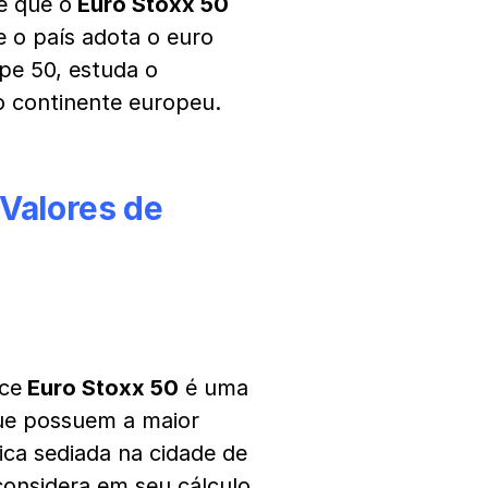
 é que o
Euro Stoxx 50
 o país adota o euro
pe 50, estuda o
 continente europeu.
 Valores de
ice
Euro Stoxx 50
é uma
ue possuem a maior
fica sediada na cidade de
considera em seu cálculo