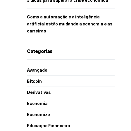
5 dicas para superar a crise econômica
Como a automação e a inteligência
artificial estão mudando a economia e as
carreiras
Categorias
Avançado
Bitcoin
Derivativos
Economia
Economize
Educação Financeira