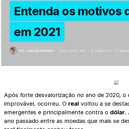
Entenda os motivos 
em 2021
POR
JOÃO BELARMINDO
28 DE JUNHO, 2021
5 MINUTOS
SEM C
Após forte desvalorização no ano de 2020, o 
improvável, ocorreu. O
real
voltou a se desta
emergentes e principalmente contra o
dólar
.
ano passado entre as moedas que mais se de