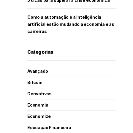
5 dicas para superar a crise econômica
Como a automação e a inteligência
artificial estão mudando a economia e as
carreiras
Categorias
Avançado
Bitcoin
Derivativos
Economia
Economize
Educação Financeira