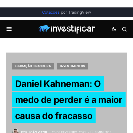
Cotações
por TradingView
EDUCAÇÃO FINANCEIRA
INVESTIMENTOS
Daniel Kahneman: O
medo de perder é a maior
causa do fracasso
POR
JOÃO VITOR
25 DE FEVEREIRO, 2021
8 MINUTOS