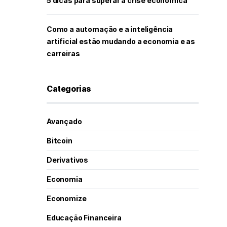
5 dicas para superar a crise econômica
Como a automação e a inteligência
artificial estão mudando a economia e as
carreiras
Categorias
Avançado
Bitcoin
Derivativos
Economia
Economize
Educação Financeira