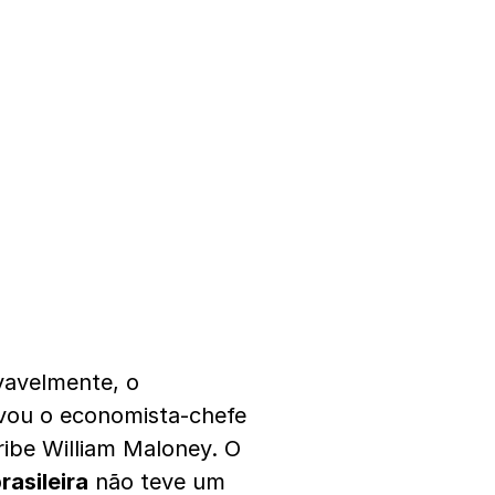
vavelmente, o
rvou o economista-chefe
ribe William Maloney. O
asileira
não teve um