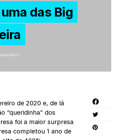
 uma das Big
eira
OMENTÁRIOS
eiro de 2020 e, de lá
o “queridinha” dos
resa foi a maior surpresa
resa completou 1 ano de