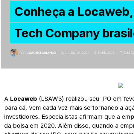
Conheça a Locaweb,
Tech Company brasil
POR
JOÃO BELARMINDO
27 DE JULHO, 2021
5 MINUTOS
SEM C
A
Locaweb
(LSAW3) realizou seu IPO em fever
para cá, vem cada vez mais se tornando a açã
investidores. Especialistas afirmam que a emp
da bolsa em 2020. Além disso, quando a emp