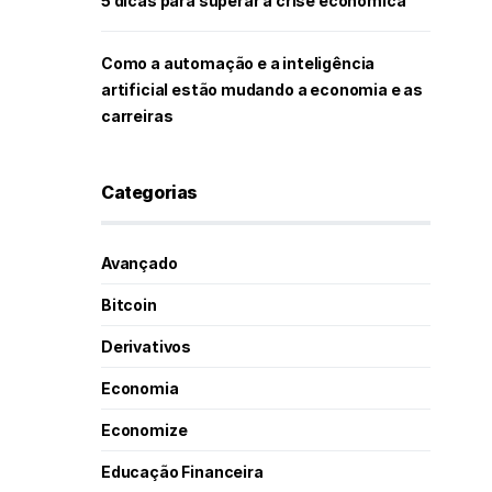
5 dicas para superar a crise econômica
Como a automação e a inteligência
artificial estão mudando a economia e as
carreiras
Categorias
Avançado
Bitcoin
Derivativos
Economia
Economize
Educação Financeira