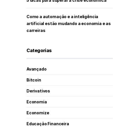
5 dicas para superar a crise econômica
Como a automação e a inteligência
artificial estão mudando a economia e as
carreiras
Categorias
Avançado
Bitcoin
Derivativos
Economia
Economize
Educação Financeira