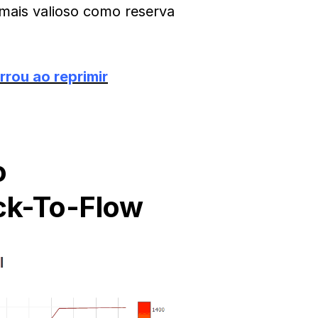
 mais valioso como reserva
rrou ao reprimir
o
ck-To-Flow