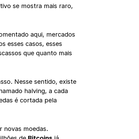
tivo se mostra mais raro,
comentado aqui, mercados
os esses casos, esses
scassos que quanto mais
asso. Nesse sentido, existe
amado halving, a cada
edas é cortada pela
rar novas moedas.
milhões de
Bitcoins
já