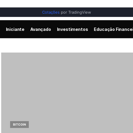
Cotações
por TradingView
Iniciante
Avançado
Investimentos
Educação Finance
BITCOIN