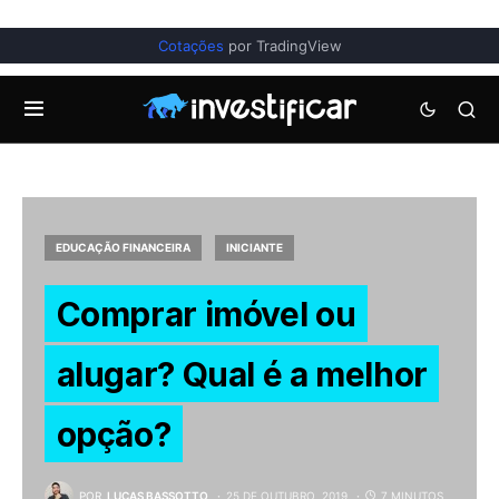
Cotações
por TradingView
EDUCAÇÃO FINANCEIRA
INICIANTE
Comprar imóvel ou
alugar? Qual é a melhor
opção?
POR
LUCAS BASSOTTO
25 DE OUTUBRO, 2019
7 MINUTOS