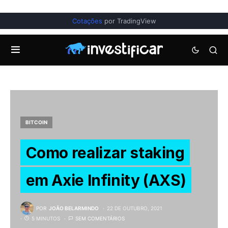
Cotações
por TradingView
BITCOIN
Como realizar staking
em Axie Infinity (AXS)
POR
JOÃO BELARMINDO
22 DE OUTUBRO, 2021
5 MINUTOS
SEM COMENTÁRIOS