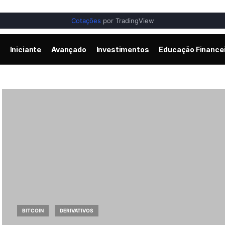
Cotações
por TradingView
Iniciante
Avançado
Investimentos
Educação Finance
BITCOIN
DERIVATIVOS