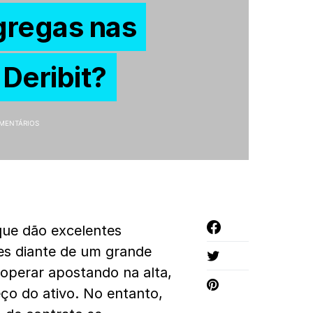
gregas nas
 Deribit?
MENTÁRIOS
ue dão excelentes
es diante de um grande
 operar apostando na alta,
eço do ativo. No entanto,