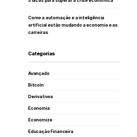
5 dicas para superar a crise econômica
Como a automação e a inteligência
artificial estão mudando a economia e as
carreiras
Categorias
Avançado
Bitcoin
Derivativos
Economia
Economize
Educação Financeira