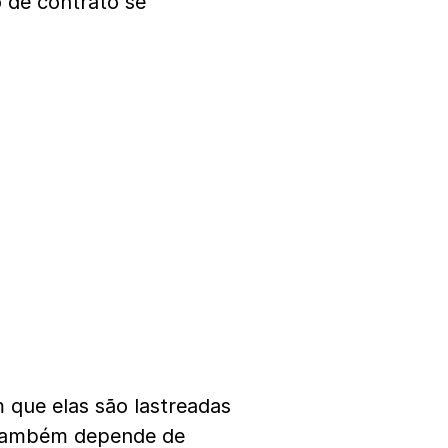
o de contrato se
 que elas são lastreadas
 também depende de