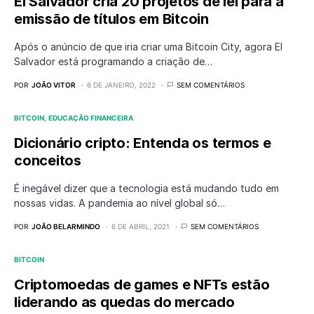
El Salvador cria 20 projetos de lei para a
emissão de títulos em Bitcoin
Após o anúncio de que iria criar uma Bitcoin City, agora El
Salvador está programando a criação de…
POR
JOÃO VITOR
6 DE JANEIRO, 2022
SEM COMENTÁRIOS
BITCOIN
EDUCAÇÃO FINANCEIRA
Dicionário cripto: Entenda os termos e
conceitos
É inegável dizer que a tecnologia está mudando tudo em
nossas vidas. A pandemia ao nível global só…
POR
JOÃO BELARMINDO
6 DE ABRIL, 2021
SEM COMENTÁRIOS
BITCOIN
Criptomoedas de games e NFTs estão
liderando as quedas do mercado