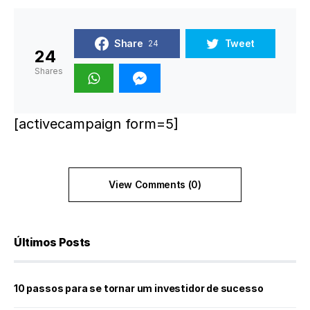
Share
Tweet
24
24
Shares
[activecampaign form=5]
View Comments (0)
Últimos Posts
10 passos para se tornar um investidor de sucesso