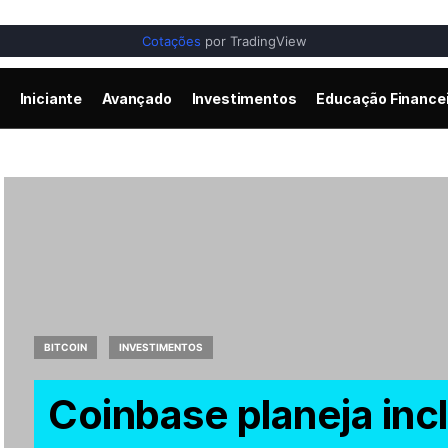
Cotações
por TradingView
Iniciante
Avançado
Investimentos
Educação Finance
BITCOIN
INVESTIMENTOS
Coinbase planeja inc