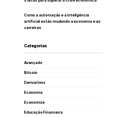
5 dicas para superar a crise econômica
Como a automação e a inteligência
artificial estão mudando a economia e as
carreiras
Categorias
Avançado
Bitcoin
Derivativos
Economia
Economize
Educação Financeira