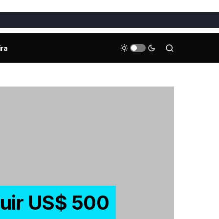
ira
luir US$ 500