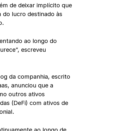
lém de deixar implícito que
do lucro destinado às
o.
entando ao longo do
urece”, escreveu
og da companhia, escrito
Haas, anunciou que a
o outros ativos
das (DeFi) com ativos de
nial.
ntinuamente ao longo de