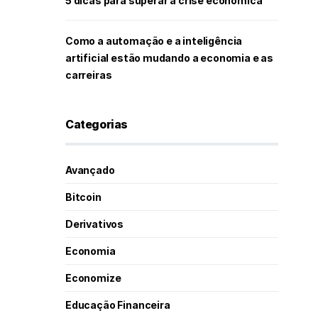
5 dicas para superar a crise econômica
Como a automação e a inteligência
artificial estão mudando a economia e as
carreiras
Categorias
Avançado
Bitcoin
Derivativos
Economia
Economize
Educação Financeira