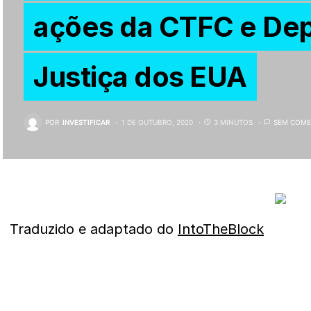
ações da CTFC e De
Justiça dos EUA
POR
INVESTIFICAR
1 DE OUTUBRO, 2020
3 MINUTOS
SEM COME
Traduzido e adaptado do
IntoTheBlock