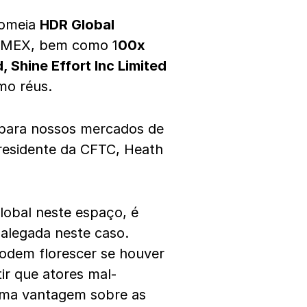
nomeia
HDR Global
itMEX, bem como 1
00x
, Shine Effort Inc Limited
mo réus.
 para nossos mercados de
presidente da CFTC, Heath
lobal neste espaço, é
 alegada neste caso.
podem florescer se houver
r que atores mal-
 uma vantagem sobre as