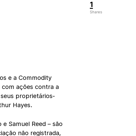
1
Shares
dos e a Commodity
 com ações contra a
 seus proprietários-
thur Hayes.
o e Samuel Reed – são
iação não registrada,