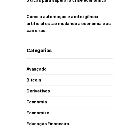
5 dicas para superar a crise econômica
Como a automação e a inteligência
artificial estão mudando a economia e as
carreiras
Categorias
Avançado
Bitcoin
Derivativos
Economia
Economize
Educação Financeira