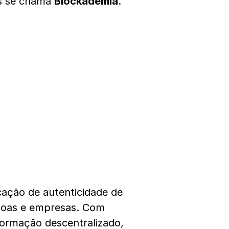
os se chama
Blockademia
.
cação de autenticidade de
soas e empresas. Com
formação descentralizado,