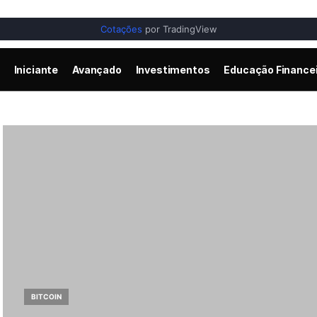
Cotações
por TradingView
Iniciante
Avançado
Investimentos
Educação Finance
BITCOIN