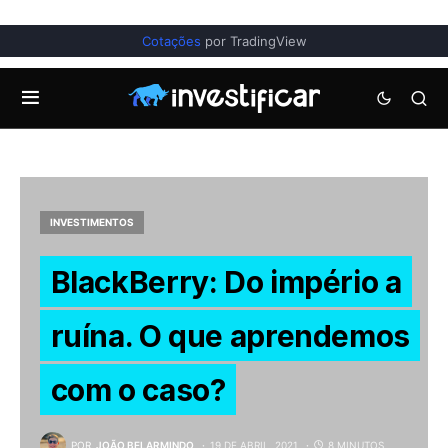
Cotações
por TradingView
INVESTIMENTOS
BlackBerry: Do império a
ruína. O que aprendemos
com o caso?
POR
JOÃO BELARMINDO
19 DE ABRIL, 2021
8 MINUTOS