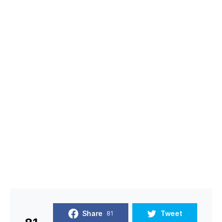
Share
Tweet
81