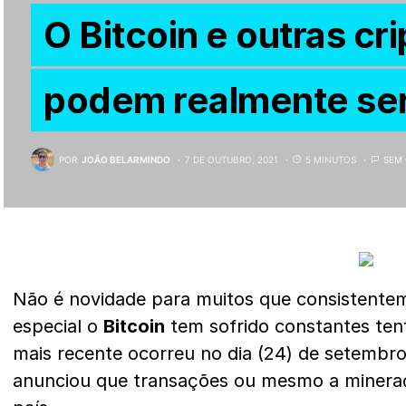
O Bitcoin e outras c
podem realmente ser
POR
JOÃO BELARMINDO
7 DE OUTUBRO, 2021
5 MINUTOS
SEM
Não é novidade para muitos que consistente
especial o
Bitcoin
tem sofrido constantes tent
mais recente ocorreu no dia (24) de setembr
anunciou que transações ou mesmo a minera