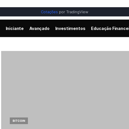
Cotações
por TradingView
Iniciante
Avançado
Investimentos
Educação Finance
BITCOIN