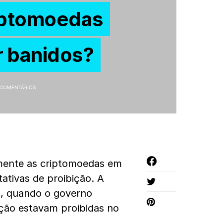
riptomoedas
 banidos?
 COMENTÁRIOS
mente as criptomoedas em
ativas de proibição. A
o, quando o governo
ção estavam proibidas no