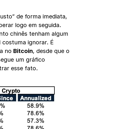
usto” de forma imediata,
erar logo em seguida.
ento chinês tenham algum
l costuma ignorar.
É
da no
Bitcoin
, desde que o
 segue um gráfico
trar esse fato.