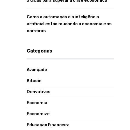
5 dicas para superar a crise econômica
Como a automação e a inteligência
artificial estão mudando a economia e as
carreiras
Categorias
Avançado
Bitcoin
Derivativos
Economia
Economize
Educação Financeira